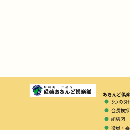
あきんど倶
5つのSH
会長挨拶
組織図
役員・委