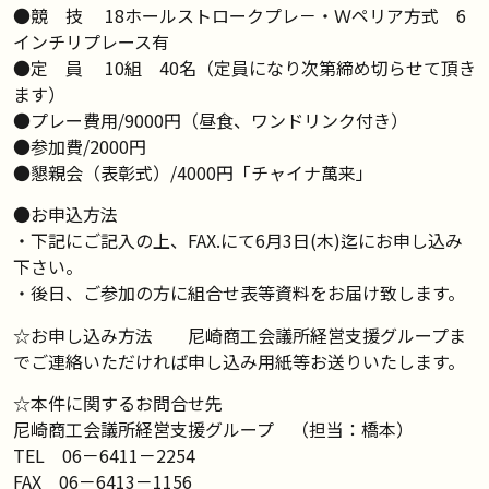
●競 技 18ホールストロークプレ－・Ｗペリア方式 6
インチリプレース有
●定 員 10組 40名（定員になり次第締め切らせて頂き
ます）
●プレー費用/9000円（昼食、ワンドリンク付き）
●参加費/2000円
●懇親会（表彰式）/4000円「チャイナ萬来」
●お申込方法
・下記にご記入の上、FAX.にて6月3日(木)迄にお申し込み
下さい。
・後日、ご参加の方に組合せ表等資料をお届け致します。
☆お申し込み方法 尼崎商工会議所経営支援グループま
でご連絡いただければ申し込み用紙等お送りいたします。
☆本件に関するお問合せ先
尼崎商工会議所経営支援グループ （担当：橋本）
TEL 06－6411－2254
FAX 06－6413－1156