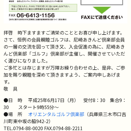
拝啓 時下ますますご清栄のこととお喜び申し上げます。
さて、恒例の会員親睦ゴルフは、尼崎あきんど倶楽部会員
の一層の交流を図って頂き又、入会促進の為に、尼崎あき
んど倶楽部「ゴルフ」倶楽部が主催し、開催させていただ
く運びになりました。
ご多忙とは存じますが万障お繰り合わせの上、是非、ご参
加を賜り親睦を深めて頂きますよう、ご案内申しあげま
す。
敬 具
●日 時 平成25年6月17日（月） 受付8：30 集合9：
30 スタート9時55分～
●場 所
オリエンタルゴルフ倶楽部
（兵庫県三木市口吉
川町東中坂の脇942-2）
TEL.0794-88-0020 FAX.0794-88-2211